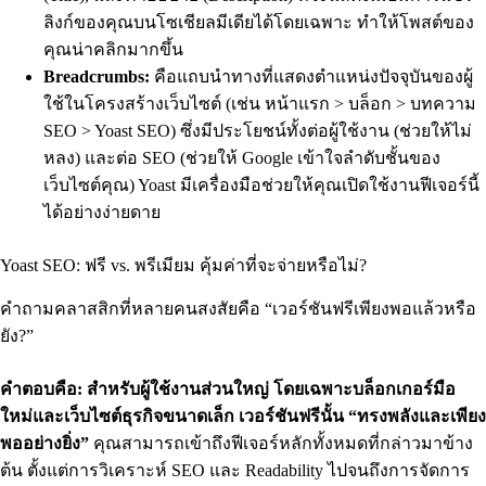
ลิงก์ของคุณบนโซเชียลมีเดียได้โดยเฉพาะ ทำให้โพสต์ของ
คุณน่าคลิกมากขึ้น
Breadcrumbs:
คือแถบนำทางที่แสดงตำแหน่งปัจจุบันของผู้
ใช้ในโครงสร้างเว็บไซต์ (เช่น หน้าแรก > บล็อก > บทความ
SEO > Yoast SEO) ซึ่งมีประโยชน์ทั้งต่อผู้ใช้งาน (ช่วยให้ไม่
หลง) และต่อ SEO (ช่วยให้ Google เข้าใจลำดับชั้นของ
เว็บไซต์คุณ) Yoast มีเครื่องมือช่วยให้คุณเปิดใช้งานฟีเจอร์นี้
ได้อย่างง่ายดาย
Yoast SEO: ฟรี vs. พรีเมียม คุ้มค่าที่จะจ่ายหรือไม่?
คำถามคลาสสิกที่หลายคนสงสัยคือ “เวอร์ชันฟรีเพียงพอแล้วหรือ
ยัง?”
คำตอบคือ: สำหรับผู้ใช้งานส่วนใหญ่ โดยเฉพาะบล็อกเกอร์มือ
ใหม่และเว็บไซต์ธุรกิจขนาดเล็ก เวอร์ชันฟรีนั้น “ทรงพลังและเพียง
พออย่างยิ่ง”
คุณสามารถเข้าถึงฟีเจอร์หลักทั้งหมดที่กล่าวมาข้าง
ต้น ตั้งแต่การวิเคราะห์ SEO และ Readability ไปจนถึงการจัดการ