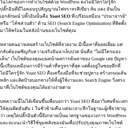
ในโลกของการทำเว็บไซต์ด้วย WordPress คงไม่มีใครไม่รู้จัก
ปลั๊กอินที่มีไอคอนรูปสัญญาณไฟจราจรสีเขียว ส้ม แดง อันเป็น
เอกลักษณ์ ปลั๊กอินนั้นคือ
Yoast SEO
ที่เปรียบเสมือน “ปรมาจารย์”
หรือ “โค้ชส่วนตัว” ด้าน SEO (Search Engine Optimization) ที่ติดตั้ง
มาให้พร้อมในหลังบ้านของเว็บไซต์คุณ
หลายคนอาจเคยสร้างเว็บไซต์ที่สวยงาม มีเนื้อหาที่ยอดเยี่ยม แต่
กลับต้องเผชิญกับความจริงอันน่าเจ็บปวด นั่นคือ “ไม่มีใครมอง
เห็น” เว็บไซต์ของคุณบนหน้าผลการค้นหาของ Google เลย ปัญหา
นี้เปรียบเหมือนการมีร้านค้าที่หรูหราที่สุด แต่ตั้งอยู่ในซอยลึกที่
ไม่มีใครรู้จัก Yoast SEO คือเครื่องมือที่จะช่วยปูทาง สร้างถนนเส้น
หลัก และติดป้ายบอกทางให้ทั้งผู้ใช้งานและ Search Engine วิ่งตรง
มาที่เว็บไซต์ของคุณได้อย่างง่ายดาย
บทความนี้ไม่ได้เขียนขึ้นเพื่อบอกว่า Yoast SEO คือยาวิเศษที่จะเสก
ให้คุณติดอันดับ 1 ในชั่วข้ามคืน แต่จะเจาะลึกในฐานะผู้เชี่ยวชาญ
ว่า เหตุใดปลั๊กอินตัวนี้จึงกลายเป็นมาตรฐานของวงการ WordPress
และจะแนะนำวิธีใช้ขุมพลังของมันเพื่อปรับปรุงคุณภาพเว็บไซต์