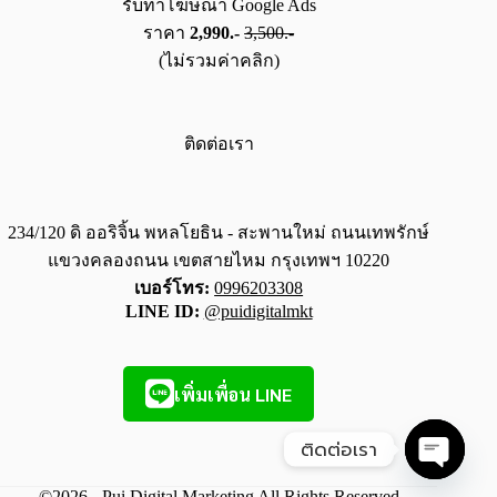
รับทำโฆษณา Google Ads
ราคา
2,990.-
3,500.-
(ไม่รวมค่าคลิก)
ติดต่อเรา
234/120 ดิ ออริจิ้น พหลโยธิน - สะพานใหม่ ถนนเทพรักษ์
แขวงคลองถนน เขตสายไหม กรุงเทพฯ 10220
เบอร์โทร:
0996203308
LINE ID:
@puidigitalmkt
เพิ่มเพื่อน LINE
ติดต่อเรา
Open c
©2026 - Pui Digital Marketing All Rights Reserved