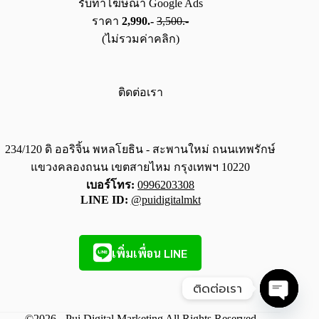
รับทำโฆษณา Google Ads
ราคา
2,990.-
3,500.-
(ไม่รวมค่าคลิก)
ติดต่อเรา
234/120 ดิ ออริจิ้น พหลโยธิน - สะพานใหม่ ถนนเทพรักษ์
แขวงคลองถนน เขตสายไหม กรุงเทพฯ 10220
เบอร์โทร:
0996203308
LINE ID:
@puidigitalmkt
เพิ่มเพื่อน LINE
ติดต่อเรา
Open c
©2026 - Pui Digital Marketing All Rights Reserved