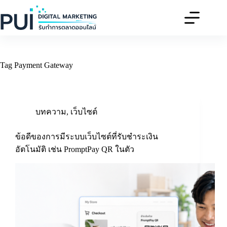
Skip
to
content
Tag
Payment Gateway
บทความ
,
เว็บไซต์
ข้อดีของการมีระบบเว็บไซต์ที่รับชำระเงิน
อัตโนมัติ เช่น PromptPay QR ในตัว