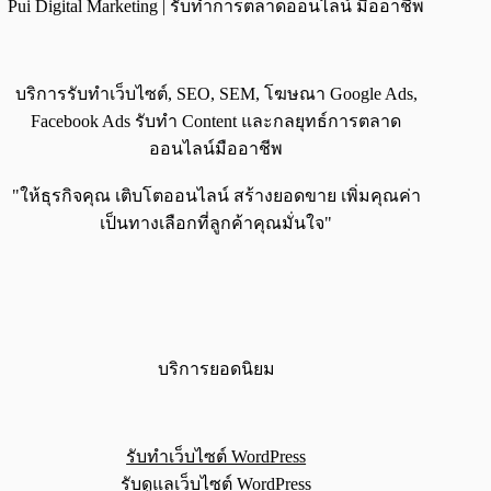
Pui Digital Marketing | รับทำการตลาดออนไลน์ มืออาชีพ
บริการรับทำเว็บไซต์, SEO, SEM, โฆษณา Google Ads,
Facebook Ads รับทำ Content และกลยุทธ์การตลาด
ออนไลน์มืออาชีพ
"ให้ธุรกิจคุณ เติบโตออนไลน์ สร้างยอดขาย เพิ่มคุณค่า
เป็นทางเลือกที่ลูกค้าคุณมั่นใจ"
บริการยอดนิยม
รับทำเว็บไซต์ WordPress
รับดูแลเว็บไซต์ WordPress