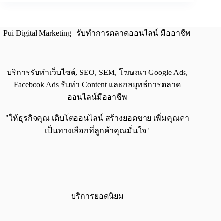
Pui Digital Marketing | รับทำการตลาดออนไลน์ มืออาชีพ
บริการรับทำเว็บไซต์, SEO, SEM, โฆษณา Google Ads,
Facebook Ads รับทำ Content และกลยุทธ์การตลาด
ออนไลน์มืออาชีพ
"ให้ธุรกิจคุณ เติบโตออนไลน์ สร้างยอดขาย เพิ่มคุณค่า
เป็นทางเลือกที่ลูกค้าคุณมั่นใจ"
บริการยอดนิยม