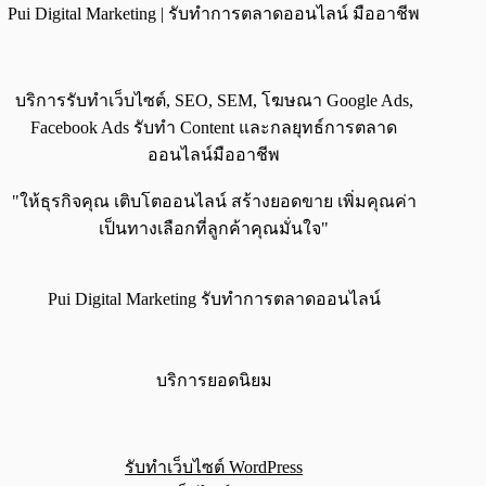
Pui Digital Marketing | รับทำการตลาดออนไลน์ มืออาชีพ
บริการรับทำเว็บไซต์, SEO, SEM, โฆษณา Google Ads,
Facebook Ads รับทำ Content และกลยุทธ์การตลาด
ออนไลน์มืออาชีพ
"ให้ธุรกิจคุณ เติบโตออนไลน์ สร้างยอดขาย เพิ่มคุณค่า
เป็นทางเลือกที่ลูกค้าคุณมั่นใจ"
Pui Digital Marketing รับทำการตลาดออนไลน์
บริการยอดนิยม
รับทำเว็บไซต์ WordPress