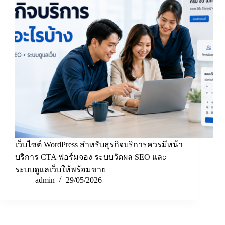
เว็บไซต์ WordPress สำหรับธุรกิจบริการควรมีหน้า
บริการ CTA ฟอร์มจอง ระบบวัดผล SEO และ
ระบบดูแลเว็บให้พร้อมขาย
admin
29/05/2026