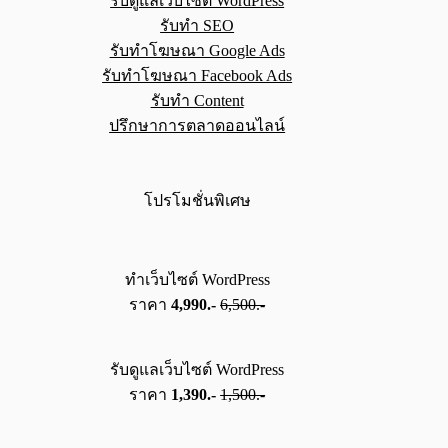
รับดูแลเว็บไซต์ WordPress
รับทำ SEO
รับทำโฆษณา Google Ads
รับทำโฆษณา Facebook Ads
รับทำ Content
ปรึกษาการตลาดออนไลน์
โปรโมชั่นพิเศษ
ทำเว็บไซต์ WordPress
ราคา
4,990.-
6,500.-
รับดูแลเว็บไซต์ WordPress
ราคา
1,390.-
1,500.-