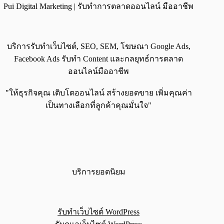
Pui Digital Marketing | รับทำการตลาดออนไลน์ มืออาชีพ
บริการรับทำเว็บไซต์, SEO, SEM, โฆษณา Google Ads,
Facebook Ads รับทำ Content และกลยุทธ์การตลาด
ออนไลน์มืออาชีพ
"ให้ธุรกิจคุณ เติบโตออนไลน์ สร้างยอดขาย เพิ่มคุณค่า
เป็นทางเลือกที่ลูกค้าคุณมั่นใจ"
บริการยอดนิยม
รับทำเว็บไซต์ WordPress