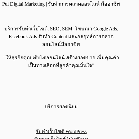
Pui Digital Marketing | รับทำการตลาดออนไลน์ มืออาชีพ
บริการรับทำเว็บไซต์, SEO, SEM, โฆษณา Google Ads,
Facebook Ads รับทำ Content และกลยุทธ์การตลาด
ออนไลน์มืออาชีพ
"ให้ธุรกิจคุณ เติบโตออนไลน์ สร้างยอดขาย เพิ่มคุณค่า
เป็นทางเลือกที่ลูกค้าคุณมั่นใจ"
บริการยอดนิยม
รับทำเว็บไซต์ WordPress