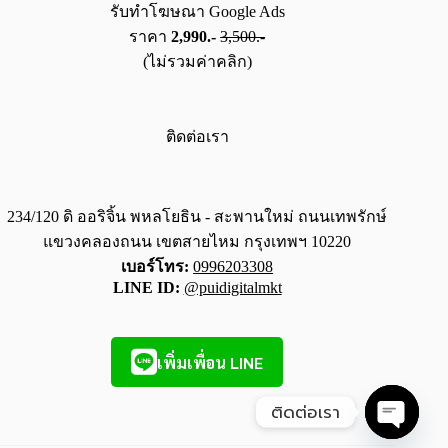
รับทำโฆษณา Google Ads
ราคา
2,990.-
3,500.-
(ไม่รวมค่าคลิก)
ติดต่อเรา
234/120 ดิ ออริจิ้น พหลโยธิน - สะพานใหม่ ถนนเทพรักษ์
แขวงคลองถนน เขตสายไหม กรุงเทพฯ 10220
เบอร์โทร:
0996203308
LINE ID:
@puidigitalmkt
เพิ่มเพื่อน LINE
ติดต่อเรา