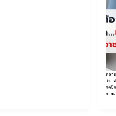
หลายธ
ว่า..
กดปิด
อาจม