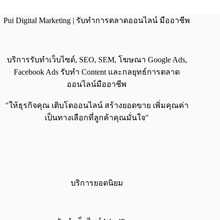
Pui Digital Marketing | รับทำการตลาดออนไลน์ มืออาชีพ
บริการรับทำเว็บไซต์, SEO, SEM, โฆษณา Google Ads,
Facebook Ads รับทำ Content และกลยุทธ์การตลาด
ออนไลน์มืออาชีพ
"ให้ธุรกิจคุณ เติบโตออนไลน์ สร้างยอดขาย เพิ่มคุณค่า
เป็นทางเลือกที่ลูกค้าคุณมั่นใจ"
บริการยอดนิยม